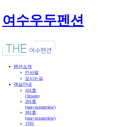
여수우두펜션
펜션소개
인사말
오시는길
객실안내
101호
(3room)
201호
(spa+oceanview)
301호
(spa+oceanview)
기타