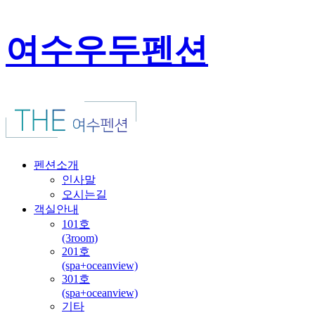
여수우두펜션
펜션소개
인사말
오시는길
객실안내
101호
(3room)
201호
(spa+oceanview)
301호
(spa+oceanview)
기타