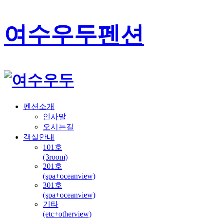
여수우두펜션
펜션소개
인사말
오시는길
객실안내
101호
(3room)
201호
(spa+oceanview)
301호
(spa+oceanview)
기타
(etc+otherview)