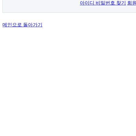
아이디 비밀번호 찾기
회원
메인으로 돌아가기